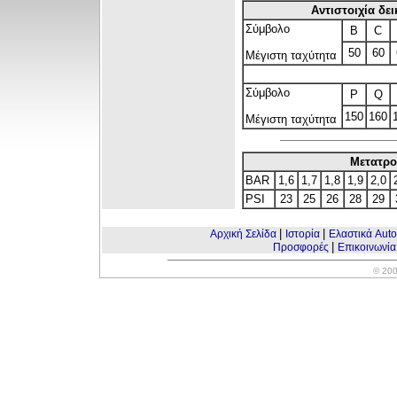
Αντιστοιχία δε
Σύμβολο
B
C
50
60
Μέγιστη ταχύτητα
Σύμβολο
P
Q
150
160
Μέγιστη ταχύτητα
Μετατρο
BAR
1,6
1,7
1,8
1,9
2,0
PSI
23
25
26
28
29
|
|
Αρχική Σελίδα
Ιστορία
Ελαστικά Aut
|
Προσφορές
Επικοινωνί
© 200